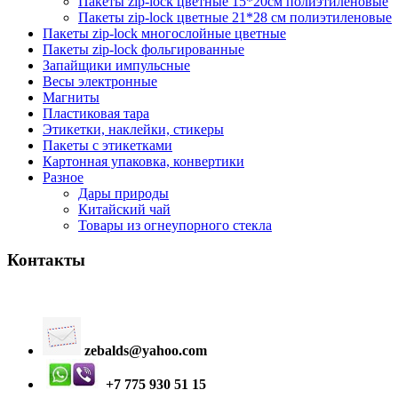
Пакеты zip-lock цветные 15*20см полиэтиленовые
Пакеты zip-lock цветные 21*28 см полиэтиленовые
Пакеты zip-lock многослойные цветные
Пакеты zip-lock фольгированные
Запайщики импульсные
Весы электронные
Магниты
Пластиковая тара
Этикетки, наклейки, стикеры
Пакеты с этикетками
Картонная упаковка, конвертики
Разное
Дары природы
Китайский чай
Товары из огнеупорного стекла
Контакты
zebalds@yahoo.com
+7 775 930 51 15