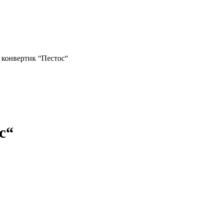
конвертик “Пестос“
с“